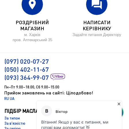
location_on
forum
РОЗДРІБНИЙ
НАПИСАТИ
МАГАЗИН
КЕРІВНИКУ
м. Харків
Задайте питання Директору
пров. Аптекарський 35
(097) 020-07-27
(050) 402-11-67
(093) 364-99-07
Пн–Пт 9.00–18.00, Сб 9.00–15.00
Прийом замовлень на сайті: Цілодобово!
RU
UA
ПІДБІР МАСЛА
ІНФОРМАЦІЯ
За типом
Новости
За в'язкістю
Підбір масла
За серією
Доставка і оплата