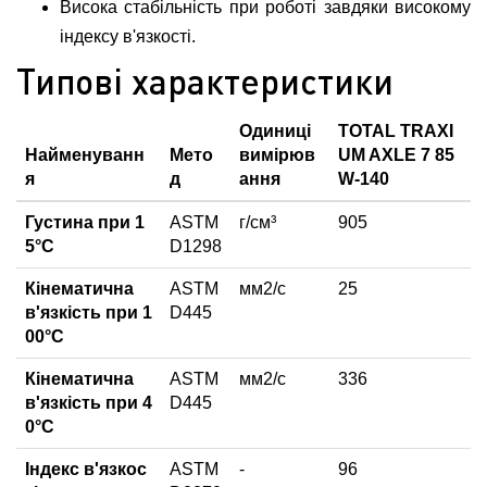
Висока стабільність при роботі завдяки високому
індексу в'язкості.
Типові характеристики
Одиниці
TOTAL TRAXI
Найменуванн
Мето
вимірюв
UM AXLE 7 85
я
д
ання
W-140
Густина при 1
ASTM
г/см³
905
5°С
D1298
Кінематична
ASTM
мм2/с
25
в'язкість при 1
D445
00°С
Кінематична
ASTM
мм2/с
336
в'язкість при 4
D445
0°С
Індекс в'язкос
ASTM
-
96