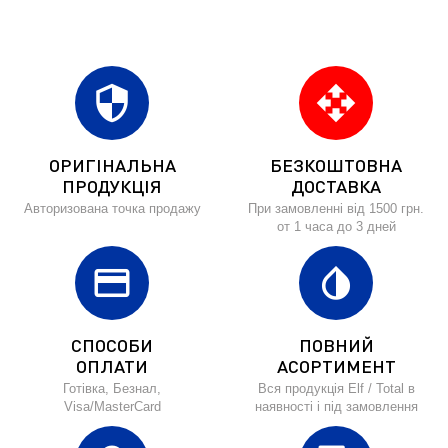
security
open_with
ОРИГІНАЛЬНА
БЕЗКОШТОВНА
ПРОДУКЦІЯ
ДОСТАВКА
Авторизована точка продажу
При замовленні від 1500 грн.
от 1 часа до 3 дней
credit_card
invert_colors
СПОСОБИ
ПОВНИЙ
ОПЛАТИ
АСОРТИМЕНТ
Готівка, Безнал,
Вся продукція Elf / Total в
Visa/MasterCard
наявності і під замовлення