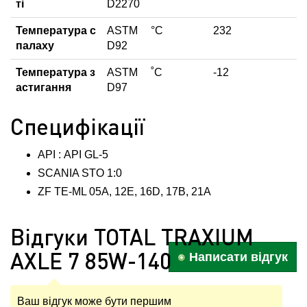
ті
D2270
Температура с
ASTM
°C
232
палаху
D92
Температура з
ASTM
˚С
-12
астигання
D97
Специфікації
API : API GL-5
SCANIA STO 1:0
ZF TE-ML 05A, 12E, 16D, 17B, 21A
Відгуки TOTAL TRAXIUM
AXLE 7 85W-140
Написати відгук
Ваш відгук може бути першим