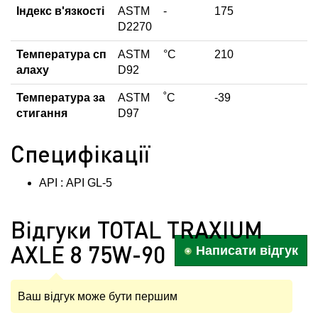
Індекс в'язкості
ASTM
-
175
D2270
Температура сп
ASTM
°C
210
алаху
D92
Температура за
ASTM
˚С
-39
стигання
D97
Специфікації
API : API GL-5
Відгуки TOTAL TRAXIUM
AXLE 8 75W-90
Написати відгук
Ваш відгук може бути першим