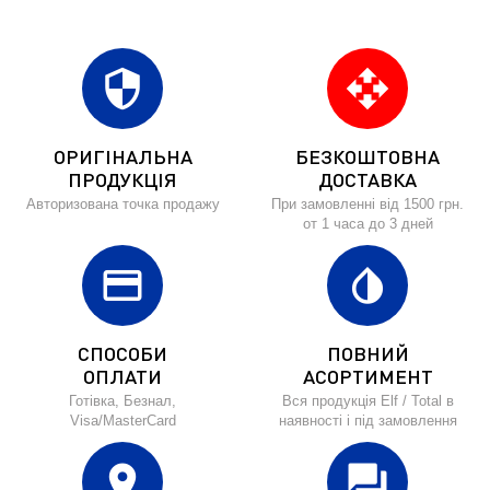
security
open_with
ОРИГІНАЛЬНА
БЕЗКОШТОВНА
ПРОДУКЦІЯ
ДОСТАВКА
Авторизована точка продажу
При замовленні від 1500 грн.
от 1 часа до 3 дней
credit_card
invert_colors
СПОСОБИ
ПОВНИЙ
ОПЛАТИ
АСОРТИМЕНТ
Готівка, Безнал,
Вся продукція Elf / Total в
Visa/MasterCard
наявності і під замовлення
location_on
forum