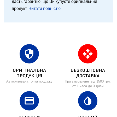
дасть гарантію, що Ви купуєте оригінальний
продукт.
Читати повністю
security
open_with
ОРИГІНАЛЬНА
БЕЗКОШТОВНА
ПРОДУКЦІЯ
ДОСТАВКА
Авторизована точка продажу
При замовленні від 1500 грн.
от 1 часа до 3 дней
credit_card
invert_colors