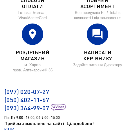
СПОСОБИ
ПОВНИЙ
ОПЛАТИ
АСОРТИМЕНТ
Готівка, Безнал,
Вся продукція Elf / Total в
Visa/MasterCard
наявності і під замовлення
location_on
forum
РОЗДРІБНИЙ
НАПИСАТИ
МАГАЗИН
КЕРІВНИКУ
м. Харків
Задайте питання Директору
пров. Аптекарський 35
(097) 020-07-27
(050) 402-11-67
(093) 364-99-07
Пн–Пт 9.00–18.00, Сб 9.00–15.00
Прийом замовлень на сайті: Цілодобово!
RU
UA