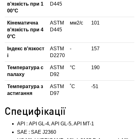
в'язкість при 1
D445
00°С
Кінематична
ASTM
мм2/с
101
в'язкість при 4
D445
0°С
Індекс в'язкост
ASTM
-
157
і
D2270
Температура с
ASTM
°C
190
палаху
D92
Температура з
ASTM
˚С
-51
астигання
D97
Специфікації
API : API GL-4, API GL-5, API MT-1
SAE : SAE J2360