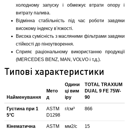
холодному запуску і обмежує втрати опору і
витрату палива.
Відмінна стабільність під час роботи завдяки
високому індексу в'язкості.
Висока сумісність з масляними фільтрами завдяки
стійкості до піноутворення.
Сприяє раціональному використанню продукції
(MERCEDES BENZ, MAN, VOLVO і т.д.).
Типові характеристики
Одини
TOTAL TRAXIUM
Мето
ці вим
DUAL 9 FE 75W-
Найменування
д
іру
90
Густина при 1
ASTM
г/см³
866
5°С
D1298
Кінематична
ASTM
мм2/с
15