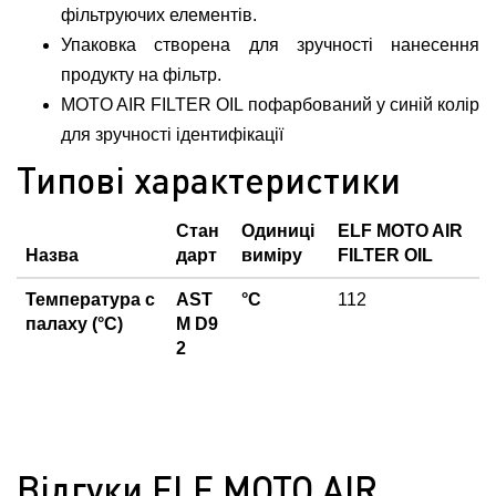
фільтруючих елементів.
Упаковка створена для зручності нанесення
продукту на фільтр.
MOTO AIR FILTER OIL пофарбований у синій колір
для зручності ідентифікації
Типові характеристики
Стан
Одиниці
ELF MOTO AIR
Назва
дарт
виміру
FILTER OIL
Температура с
AST
°C
112
палаху (°C)
M D9
2
Відгуки ELF MOTO AIR