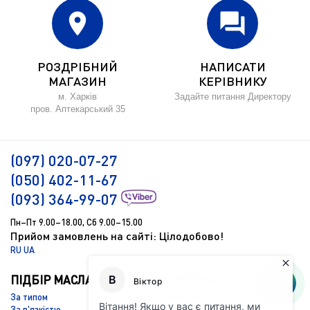
location_on
forum
РОЗДРІБНИЙ
НАПИСАТИ
МАГАЗИН
КЕРІВНИКУ
м. Харків
Задайте питання Директору
пров. Аптекарський 35
(097) 020-07-27
(050) 402-11-67
(093) 364-99-07
Пн–Пт 9.00–18.00, Сб 9.00–15.00
Прийом замовлень на сайті: Цілодобово!
RU
UA
ПІДБІР МАСЛА
ІНФОРМАЦІЯ
За типом
Новости
За в'язкістю
Підбір масла