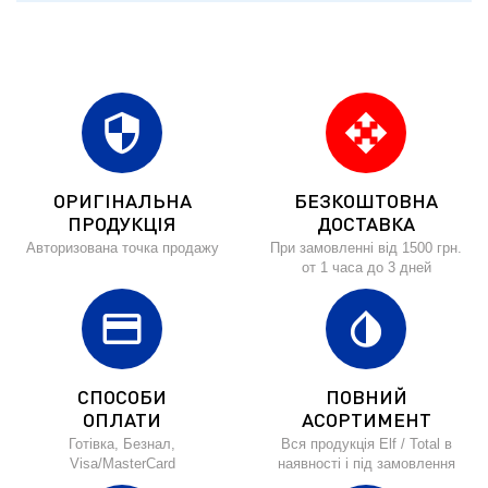
security
open_with
ОРИГІНАЛЬНА
БЕЗКОШТОВНА
ПРОДУКЦІЯ
ДОСТАВКА
Авторизована точка продажу
При замовленні від 1500 грн.
от 1 часа до 3 дней
credit_card
invert_colors
СПОСОБИ
ПОВНИЙ
ОПЛАТИ
АСОРТИМЕНТ
Готівка, Безнал,
Вся продукція Elf / Total в
Visa/MasterCard
наявності і під замовлення