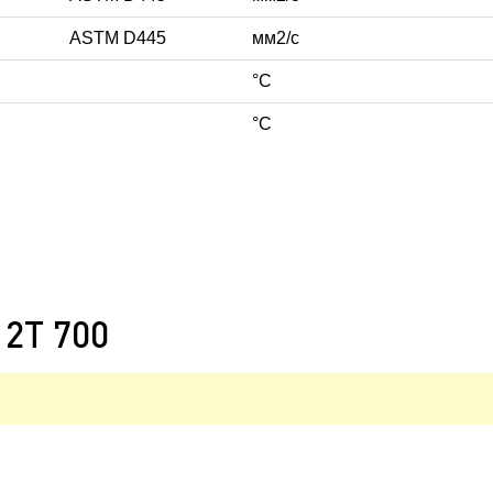
ASTM D445
мм2/с
°C
°C
 2T 700