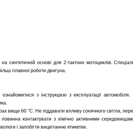
а синтетичній основі для 2-тактних мотоциклів. Спеціал
більш плавної роботи двигуна.
ознайомитися з інструкцією з експлуатації автомобіля.
ка.
урах вище 60 °C. Не піддавати впливу сонячного світла, пе
 повинна контактувати з хімічно активними середовищам
ологи і запобігти вицвітанню етикетки.