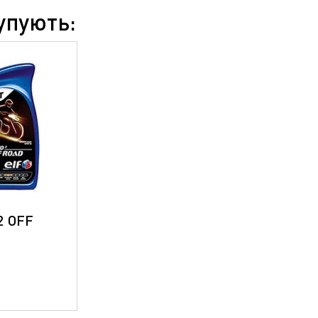
упують:
2 OFF