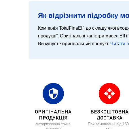
Як відрізнити підробку мо
Компанія TotalFinaElf, до складу якої входя
продукції. Оригінальні каністри масел Elf
Ви купуєте оригінальний продукт.
Читати 
security
open_with
ОРИГІНАЛЬНА
БЕЗКОШТОВНА
ПРОДУКЦІЯ
ДОСТАВКА
Авторизована точка
При замовленні від 150