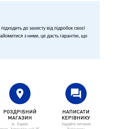
о підходить до захисту від підробок своєї
знайомитися з ними, це дасть гарантію, що
location_on
forum
РОЗДРІБНИЙ
НАПИСАТИ
МАГАЗИН
КЕРІВНИКУ
м. Харків
Задайте питання