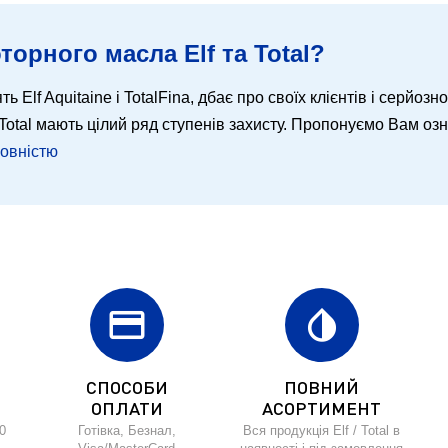
торного масла Elf та Total?
ть Elf Aquitaine і TotalFina, дбає про своїх клієнтів і серйозн
 і Total мають цілий ряд ступенів захисту. Пропонуємо Вам о
повністю
credit_card
invert_colors
СПОСОБИ
ПОВНИЙ
ОПЛАТИ
АСОРТИМЕНТ
0
Готівка, Безнал,
Вся продукція Elf / Total в