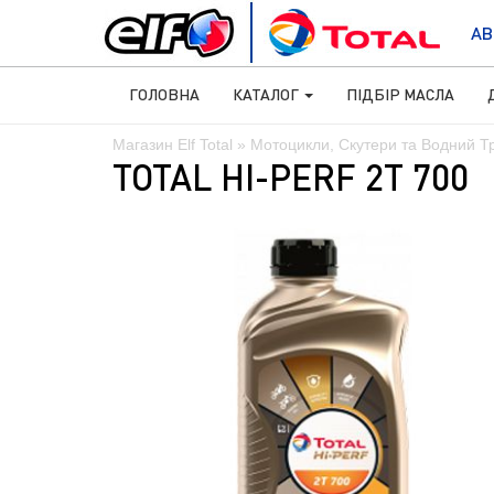
АВ
ГОЛОВНА
КАТАЛОГ
ПІДБІР МАСЛА
Магазин Elf Total
»
Мотоцикли, Скутери та Водний Т
TOTAL HI-PERF 2T 700