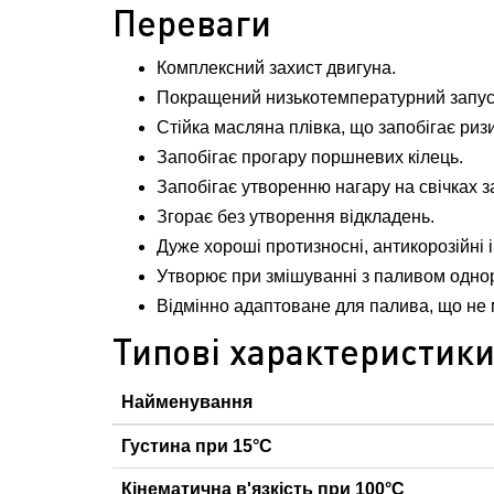
Переваги
Комплексний захист двигуна.
Покращений низькотемпературний запуск 
Стійка масляна плівка, що запобігає риз
Запобігає прогару поршневих кілець.
Запобігає утворенню нагару на свічках 
Згорає без утворення відкладень.
Дуже хороші протизносні, антикорозійні і
Утворює при змішуванні з паливом однор
Відмінно адаптоване для палива, що не 
Типові характеристик
Найменування
Густина при 15°С
Кінематична в'язкість при 100°С