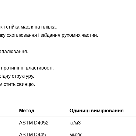
і стійка масляна плівка.
ику схоплювання і заїдання рухомих частин.
запалювання.
 протипінні властивості.
ідну структуру.
містить свинцю.
и
Метод
Одиниці вимірювання
ASTM D4052
кг/м3
ASTM D445
мм2/с