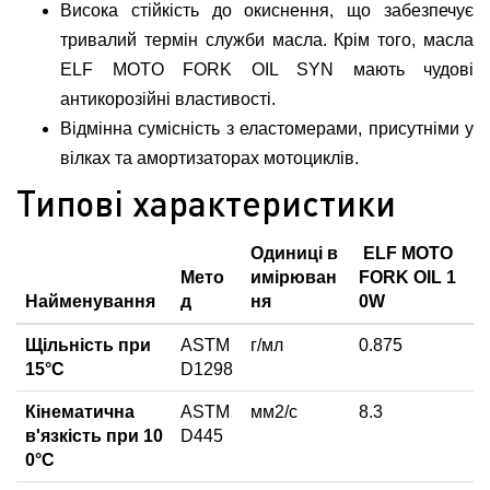
Висока стійкість до окиснення, що забезпечує
тривалий термін служби масла. Крім того, масла
ELF MOTO FORK OIL SYN мають чудові
антикорозійні властивості.
Відмінна сумісність з еластомерами, присутніми у
вілках та амортизаторах мотоциклів.
Типові характеристики
Одиниці в
ELF MOTO
Мето
имірюван
FORK OIL 1
Найменування
д
ня
0W
Щільність при
ASTM
г/мл
0.875
15°С
D1298
Кінематична
ASTM
мм2/с
8.3
в'язкість при 10
D445
0°С