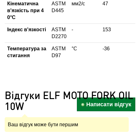
Кінематична
ASTM
мм2/с
47
в'язкість при 4
D445
0°С
Індекс в'язкості
ASTM
-
153
D2270
Температура за
ASTM
°С
-36
стигання
D97
Відгуки ELF MOTO FORK OIL
10W
Написати відгук
Ваш відгук може бути першим