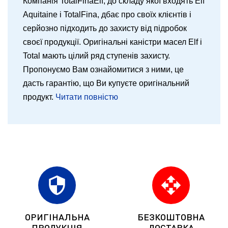
Компанія TotalFinaElf, до складу якої входять Elf
Aquitaine і TotalFina, дбає про своїх клієнтів і
серйозно підходить до захисту від підробок
своєї продукції. Оригінальні каністри масел Elf і
Total мають цілий ряд ступенів захисту.
Пропонуємо Вам ознайомитися з ними, це
дасть гарантію, що Ви купуєте оригінальний
продукт.
Читати повністю
security
open_with
ОРИГІНАЛЬНА
БЕЗКОШТОВНА
ПРОДУКЦІЯ
ДОСТАВКА