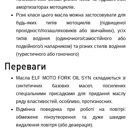
амортизаторах мотоциклів.
Різні класи цього масла можна застосовувати для
будь-яких типів мотоциклів (підвищеної
прохідності/позашляховиків або звичайних), усіх
типів водіння (одиночного/самостійного або
подвійного/з напарником) та різних стилів водіння
(туристичного або гоночного)
Переваги
Масла ELF MOTO FORK OIL SYN складаються зі
синтетичних базових масел, посилених
спеціальними присадками для придання маслу
ряду властивостей, особливо, протизносних.
Відмінна поведінка при роботі на повітрі:
обмежене піноутворення та дуже швидке
видалення повітря (або деаерація).