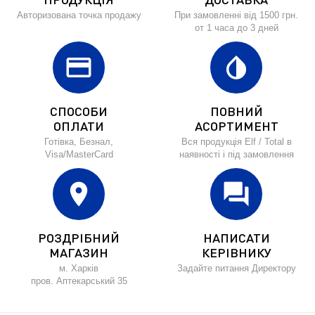
Авторизована точка продажу
При замовленні від 1500 грн.
от 1 часа до 3 дней
credit_card
invert_colors
СПОСОБИ
ПОВНИЙ
ОПЛАТИ
АСОРТИМЕНТ
Готівка, Безнал,
Вся продукція Elf / Total в
Visa/MasterCard
наявності і під замовлення
location_on
forum
РОЗДРІБНИЙ
НАПИСАТИ
МАГАЗИН
КЕРІВНИКУ
м. Харків
Задайте питання Директору
пров. Аптекарський 35