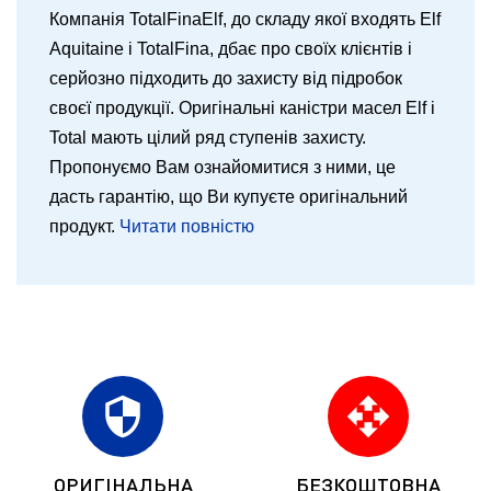
Компанія TotalFinaElf, до складу якої входять Elf
Aquitaine і TotalFina, дбає про своїх клієнтів і
серйозно підходить до захисту від підробок
своєї продукції. Оригінальні каністри масел Elf і
Total мають цілий ряд ступенів захисту.
Пропонуємо Вам ознайомитися з ними, це
дасть гарантію, що Ви купуєте оригінальний
продукт.
Читати повністю
security
open_with
ОРИГІНАЛЬНА
БЕЗКОШТОВНА