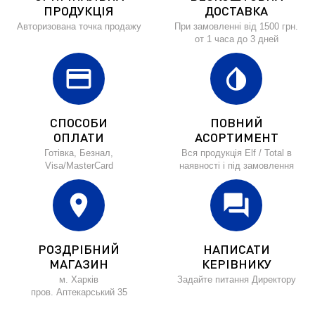
ПРОДУКЦІЯ
ДОСТАВКА
Авторизована точка продажу
При замовленні від 1500 грн.
от 1 часа до 3 дней
credit_card
invert_colors
СПОСОБИ
ПОВНИЙ
ОПЛАТИ
АСОРТИМЕНТ
Готівка, Безнал,
Вся продукція Elf / Total в
Visa/MasterCard
наявності і під замовлення
location_on
forum
РОЗДРІБНИЙ
НАПИСАТИ
МАГАЗИН
КЕРІВНИКУ
м. Харків
Задайте питання Директору
пров. Аптекарський 35