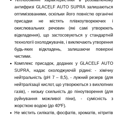
антифризі GLACELF AUTO SUPRA залишаються
оптимізованими, оскільки його повністю органічні
присадки не містять плівкоутворюючих і
окислювальних речовин (які самі утворюють
відкладення), що застосовуються у стандартній
технології охолоджувачів, і виключають утворення
будь-яких відкладень, залишаючи поверхні
чистими.
Комплекс присадок, доданих у GLACELF AUTO
SUPRA, надає охолоджуючій рідині: - хімічну
нейтральність (рН 7 – 8,5), - лужний резерв (для
нейтралізації кислот, що утворюються з вихлопних
газів), - низьку схильність до піноутворення (для
руйнування можливої піни), - сумісність з
жорсткою водою (до 40ºF).
Не містить силікатів, фосфатів, хроматів, нітритів