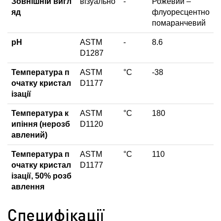
Зовнішній вигл
візуально
-
Рожевий –
яд
флуоресцентно
помаранчевий
pH
ASTM
-
8.6
D1287
Температура п
ASTM
°C
-38
очатку кристал
D1177
ізації
Температура к
ASTM
°C
180
ипіння (нерозб
D1120
авлений)
Температура п
ASTM
°C
110
очатку кристал
D1177
ізації, 50% розб
авлення
Специфікації