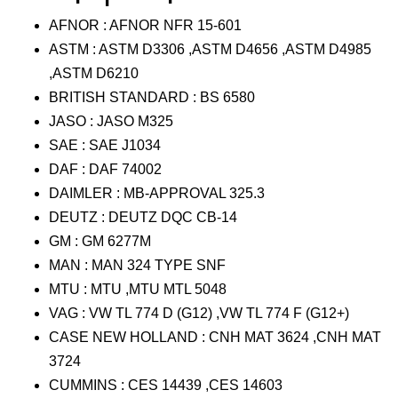
AFNOR : AFNOR NFR 15-601
ASTM : ASTM D3306 ,ASTM D4656 ,ASTM D4985
,ASTM D6210
BRITISH STANDARD : BS 6580
JASO : JASO M325
SAE : SAE J1034
DAF : DAF 74002
DAIMLER : MB-APPROVAL 325.3
DEUTZ : DEUTZ DQC CB-14
GM : GM 6277M
MAN : MAN 324 TYPE SNF
MTU : MTU ,MTU MTL 5048
VAG : VW TL 774 D (G12) ,VW TL 774 F (G12+)
CASE NEW HOLLAND : CNH MAT 3624 ,CNH MAT
3724
CUMMINS : CES 14439 ,CES 14603