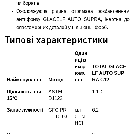
чи боратів.
Охолоджуюча рідина, отримана розбавленням
антифризу GLACELF AUTO SUPRA, інертна до
еластомерних деталей ущільнень і фарб.
Типові характеристики
Один
иці в
имір
TOTAL GLAСE
юва
LF AUTO SUP
Найменування
Метод
ння
RA G12
Щільність при
ASTM
1.112
15°С
D1122
Запас лужності
GFC PR
мл
6.2
L-110-03
0.1N
HCl