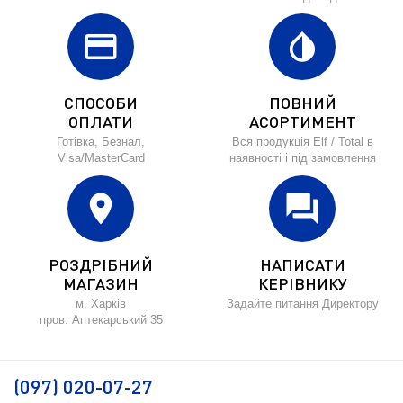
credit_card
invert_colors
СПОСОБИ
ПОВНИЙ
ОПЛАТИ
АСОРТИМЕНТ
Готівка, Безнал,
Вся продукція Elf / Total в
Visa/MasterCard
наявності і під замовлення
location_on
forum
РОЗДРІБНИЙ
НАПИСАТИ
МАГАЗИН
КЕРІВНИКУ
м. Харків
Задайте питання Директору
пров. Аптекарський 35
(097) 020-07-27