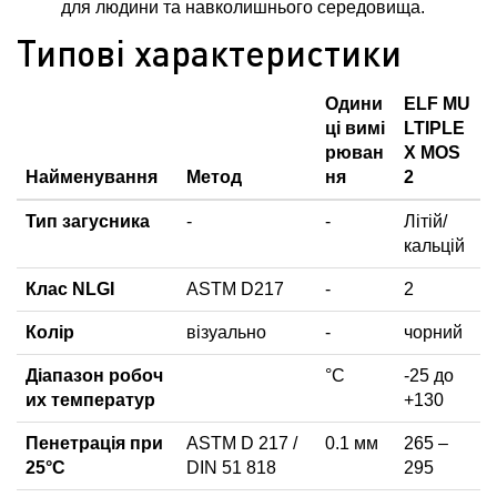
для людини та навколишнього середовища.
Типові характеристики
Одини
ELF MU
ці вимі
LTIPLE
рюван
X MOS
Найменування
Метод
ня
2
Тип загусника
-
-
Літій/
кальцій
Клас NLGI
ASTM D217
-
2
Колір
візуально
-
чорний
Діапазон робоч
°C
-25 до
их температур
+130
Пенетрація при
ASTM D 217 /
0.1 мм
265 –
25°C
DIN 51 818
295