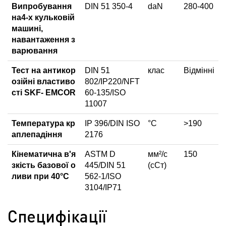
Випробування
DIN 51 350-4
daN
280-400
на4-х кульковій
машині,
навантаження з
варювання
Тест на антикор
DIN 51
клас
Відмінні
озійні властиво
802/IP220/NFT
сті SKF- EMCOR
60-135/ISO
11007
Температура кр
IP 396/DIN ISO
°C
>190
аплепадіння
2176
Кінематична в'я
ASTM D
мм²/с
150
зкість базової о
445/DIN 51
(сСт)
ливи при 40°C
562-1/ISO
3104/IP71
Специфікації