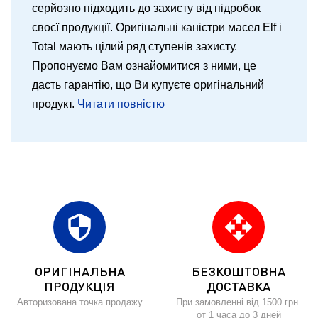
серйозно підходить до захисту від підробок
своєї продукції. Оригінальні каністри масел Elf і
Total мають цілий ряд ступенів захисту.
Пропонуємо Вам ознайомитися з ними, це
дасть гарантію, що Ви купуєте оригінальний
продукт.
Читати повністю
security
open_with
ОРИГІНАЛЬНА
БЕЗКОШТОВНА
ПРОДУКЦІЯ
ДОСТАВКА
Авторизована точка продажу
При замовленні від 1500 грн.
от 1 часа до 3 дней